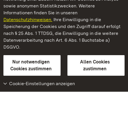
sowie anonymen Statistikzwecken. Weitere
Informationen finden Sie in unseren
Datenschutzhinweisen.
Ihre Einwilligung in die
Staatliche Schlösser und Gärten Baden‑Württemberg
Speicherung der Cookies und den Zugriff darauf erfolgt
nach § 25 Abs. 1 TTDSG, die Einwilligung in die weitere
Staatliche Schlösser und Gärten Baden-Württemberg
Datenverarbeitung nach Art. 6 Abs. 1 Buchstabe a)
DSGVO.
Kontakt
FAQ
Impressum
Datenschutz
Gebärdensprache
Leichte Sprache
Erklärung zur Barrierefreiheit
Nur notwendigen
Allen Cookies
BITV-konform (geprüfte Seiten)
Cookies zustimmen
zustimmen
Cookie-Einstellungen anzeigen
Weiteres
Portal
Monumente
Besuchen Sie uns auf
Facebook
Besuchen Sie uns auf
Instagram
Besuchen Sie uns auf