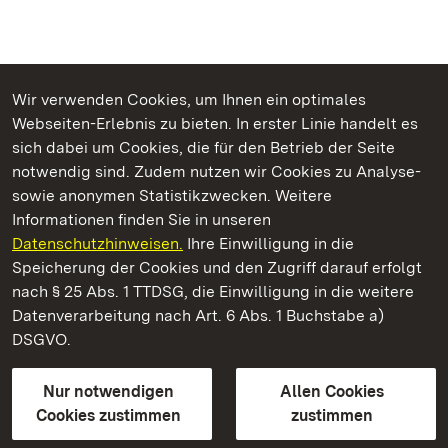
Wir verwenden Cookies, um Ihnen ein optimales
Webseiten-Erlebnis zu bieten. In erster Linie handelt es
Kommen. Staunen. Genießen.
sich dabei um Cookies, die für den Betrieb der Seite
notwendig sind. Zudem nutzen wir Cookies zu Analyse-
sowie anonymen Statistikzwecken. Weitere
Informationen finden Sie in unseren
Datenschutzhinweisen.
Ihre Einwilligung in die
Staatliche Schlösser und Gärten Baden‑Württemberg
Speicherung der Cookies und den Zugriff darauf erfolgt
nach § 25 Abs. 1 TTDSG, die Einwilligung in die weitere
Staatliche Schlösser und Gärten Baden-Württemberg
Datenverarbeitung nach Art. 6 Abs. 1 Buchstabe a)
DSGVO.
Kontakt
FAQ
Impressum
Datenschutz
Gebärdensprache
Leichte Sprache
Erklärung zur Barrierefreiheit
Nur notwendigen
Allen Cookies
BITV-konform (geprüfte Seiten)
Cookies zustimmen
zustimmen