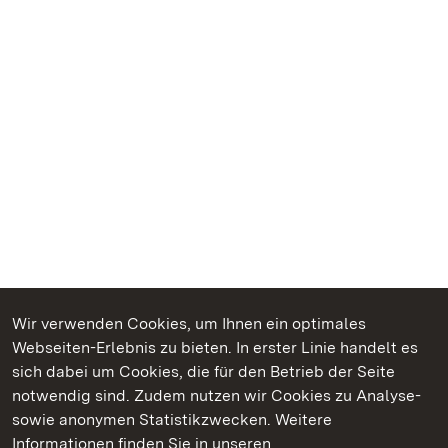
Wir verwenden Cookies, um Ihnen ein optimales
Webseiten-Erlebnis zu bieten. In erster Linie handelt es
Kommen. Staunen. Genießen.
sich dabei um Cookies, die für den Betrieb der Seite
notwendig sind. Zudem nutzen wir Cookies zu Analyse-
sowie anonymen Statistikzwecken. Weitere
Informationen finden Sie in unseren