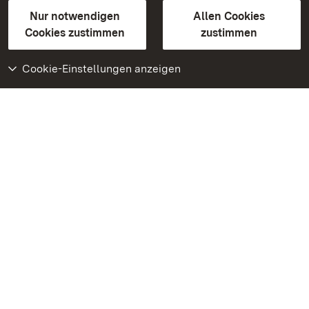
Gebärdensprache
Leichte Sprache
Erklärung zur Barrierefreiheit
Nur notwendigen
Allen Cookies
BITV-konform (geprüfte Seiten)
Cookies zustimmen
zustimmen
Cookie-Einstellungen anzeigen
Weiteres
Portal
Monumente
Besuchen Sie uns auf
Facebook
Besuchen Sie uns auf
Instagram
Besuchen Sie uns auf
Youtube
Lernen Sie unsere Apps
kennen
Google Play Store
App Store für iPhone