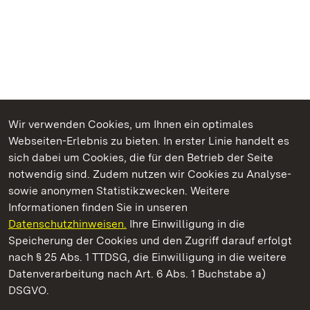
Wir verwenden Cookies, um Ihnen ein optimales
Webseiten-Erlebnis zu bieten. In erster Linie handelt es
Kommen. Staunen. Genießen.
sich dabei um Cookies, die für den Betrieb der Seite
notwendig sind. Zudem nutzen wir Cookies zu Analyse-
sowie anonymen Statistikzwecken. Weitere
Informationen finden Sie in unseren
Datenschutzhinweisen.
Ihre Einwilligung in die
Staatliche Schlösser und Gärten Baden‑Württemberg
Speicherung der Cookies und den Zugriff darauf erfolgt
nach § 25 Abs. 1 TTDSG, die Einwilligung in die weitere
Staatliche Schlösser und Gärten Baden-Württemberg
Datenverarbeitung nach Art. 6 Abs. 1 Buchstabe a)
DSGVO.
Kontakt
FAQ
Impressum
Datenschutz