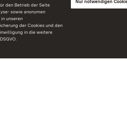
Nur notwendigen Cooki
für den Betrieb der Seite
lyse- sowie anonymen
 in unseren
peicherung der Cookies und den
inwilligung in die weitere
) DSGVO.
Staatliche Schlösser un
Baden-Württemberg
Kontakt
FAQ
Impressum
Datenschutz
Gebärdensprache
Leichte Sprache
Erklärung zur Barrierefre
BITV-konform (geprüfte S