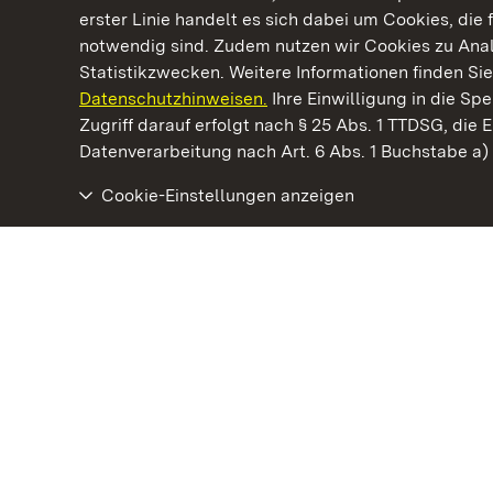
erster Linie handelt es sich dabei um Cookies, die 
notwendig sind. Zudem nutzen wir Cookies zu Ana
Statistikzwecken. Weitere Informationen finden Sie
Datenschutzhinweisen.
Ihre Einwilligung in die S
Kommen. Staunen. Genießen.
Zugriff darauf erfolgt nach § 25 Abs. 1 TTDSG, die E
Datenverarbeitung nach Art. 6 Abs. 1 Buchstabe a
Cookie-Einstellungen anzeigen
Staatliche Schlösser und Gärten Baden‑Württemberg