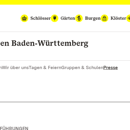
Schlösser
Gärten
Burgen
Klöster
rten Baden‑Württemberg
n
Wir über uns
Tagen & Feiern
Gruppen & Schulen
Presse
RFÜHRUNGEN