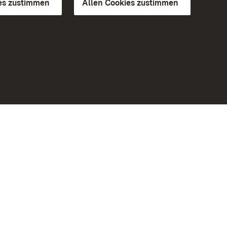
es zustimmen
Allen Cookies zustimmen
d Gärten
Weiteres
Portal
Monumente
Besuchen Sie uns auf Facebook
Besuchen Sie uns auf Instagram
Besuchen Sie uns auf Youtube
Lernen Sie unsere Apps kennen
iheit
Google Play Store
eiten)
App Store für iPhone