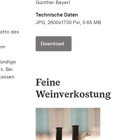
Günther Bayerl
Technische Daten
JPG, 2600x1733 Pxl, 0.65 MB
Motto des
d
Download
dem
tündige
s. Bei
lassen.
Feine
Weinverkostung