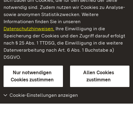
sich dabei um Cookies, die für den Betrieb der Seite
notwendig sind. Zudem nutzen wir Cookies zu Analyse-
sowie anonymen Statistikzwecken. Weitere
Informationen finden Sie in unseren
Datenschutzhinweisen.
Ihre Einwilligung in die
Staatliche Schlösser und Gärten Baden‑Württemberg
Speicherung der Cookies und den Zugriff darauf erfolgt
nach § 25 Abs. 1 TTDSG, die Einwilligung in die weitere
Staatliche Schlösser und Gärten Baden-Württemberg
Datenverarbeitung nach Art. 6 Abs. 1 Buchstabe a)
DSGVO.
Kontakt
FAQ
Impressum
Datenschutz
Gebärdensprache
Leichte Sprache
Erklärung zur Barrierefreiheit
Nur notwendigen
Allen Cookies
BITV-konform (geprüfte Seiten)
Cookies zustimmen
zustimmen
Cookie-Einstellungen anzeigen
Weiteres
Portal
Monumente
Besuchen Sie uns auf
Facebook
Besuchen Sie uns auf