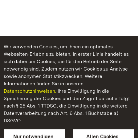
Wir verwenden Cookies, um Ihnen ein optimales
Webseiten-Erlebnis zu bieten. In erster Linie handelt es
Kommen. Staunen. Genießen.
sich dabei um Cookies, die für den Betrieb der Seite
notwendig sind. Zudem nutzen wir Cookies zu Analyse-
sowie anonymen Statistikzwecken. Weitere
Informationen finden Sie in unseren
Datenschutzhinweisen.
Ihre Einwilligung in die
Staatliche Schlösser und Gärten Baden‑Württemberg
Speicherung der Cookies und den Zugriff darauf erfolgt
nach § 25 Abs. 1 TTDSG, die Einwilligung in die weitere
Staatliche Schlösser und Gärten Baden-Württemberg
Datenverarbeitung nach Art. 6 Abs. 1 Buchstabe a)
DSGVO.
Kontakt
FAQ
Impressum
Datenschutz
Gebärdensprache
Leichte Sprache
Erklärung zur Barrierefreiheit
Nur notwendigen
Allen Cookies