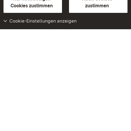
BITV-konform (geprüfte Seiten)
Cookies zustimmen
zustimmen
Cookie-Einstellungen anzeigen
Weiteres
Portal
Monumente
Besuchen Sie uns auf
Facebook
Besuchen Sie uns auf
Instagram
Besuchen Sie uns auf
Youtube
Lernen Sie unsere Apps
kennen
Google Play Store
App Store für iPhone