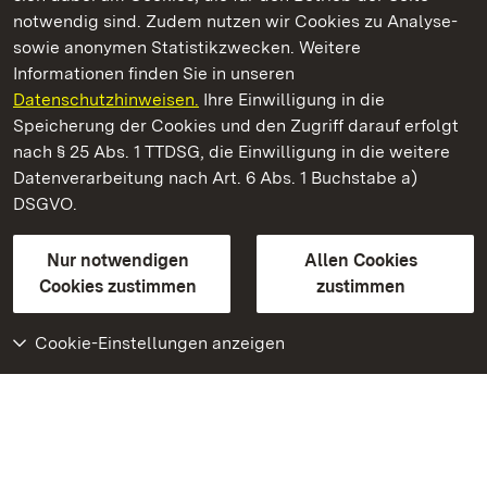
notwendig sind. Zudem nutzen wir Cookies zu Analyse-
sowie anonymen Statistikzwecken. Weitere
Informationen finden Sie in unseren
Datenschutzhinweisen.
Ihre Einwilligung in die
Staatliche Schlösser und Gärten Baden‑Württemberg
Speicherung der Cookies und den Zugriff darauf erfolgt
nach § 25 Abs. 1 TTDSG, die Einwilligung in die weitere
Staatliche Schlösser und Gärten Baden-Württemberg
Datenverarbeitung nach Art. 6 Abs. 1 Buchstabe a)
DSGVO.
Kontakt
FAQ
Impressum
Datenschutz
Gebärdensprache
Leichte Sprache
Erklärung zur Barrierefreiheit
Nur notwendigen
Allen Cookies
BITV-konform (geprüfte Seiten)
Cookies zustimmen
zustimmen
Cookie-Einstellungen anzeigen
Weiteres
Portal
Monumente
Besuchen Sie uns auf
Facebook
Besuchen Sie uns auf
Instagram