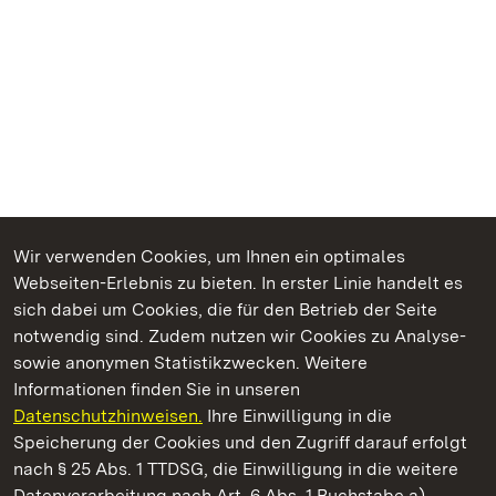
Wir verwenden Cookies, um Ihnen ein optimales
Webseiten-Erlebnis zu bieten. In erster Linie handelt es
Kommen. Staunen. Genießen.
sich dabei um Cookies, die für den Betrieb der Seite
notwendig sind. Zudem nutzen wir Cookies zu Analyse-
sowie anonymen Statistikzwecken. Weitere
Informationen finden Sie in unseren
Datenschutzhinweisen.
Ihre Einwilligung in die
Staatliche Schlösser und Gärten Baden‑Württemberg
Speicherung der Cookies und den Zugriff darauf erfolgt
nach § 25 Abs. 1 TTDSG, die Einwilligung in die weitere
Staatliche Schlösser und Gärten Baden-Württemberg
Datenverarbeitung nach Art. 6 Abs. 1 Buchstabe a)