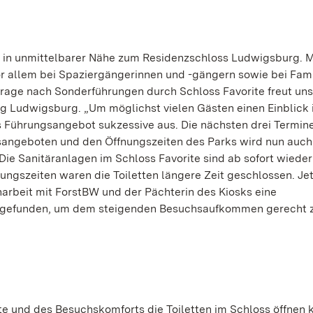
gt in unmittelbarer Nähe zum Residenzschloss Ludwigsburg. 
or allem bei Spaziergängerinnen und -gängern sowie bei Fami
rage nach Sonderführungen durch Schloss Favorite freut uns
ng Ludwigsburg. „Um möglichst vielen Gästen einen Einblick 
s Führungsangebot sukzessive aus. Die nächsten drei Termine
ngsangeboten und den Öffnungszeiten des Parks wird nun auc
ie Sanitäranlagen im Schloss Favorite sind ab sofort wieder
gszeiten waren die Toiletten längere Zeit geschlossen. Je
arbeit mit ForstBW und der Pächterin des Kiosks eine
g gefunden, um dem steigenden Besuchsaufkommen gerecht 
ste und des Besuchskomforts die Toiletten im Schloss öffnen 