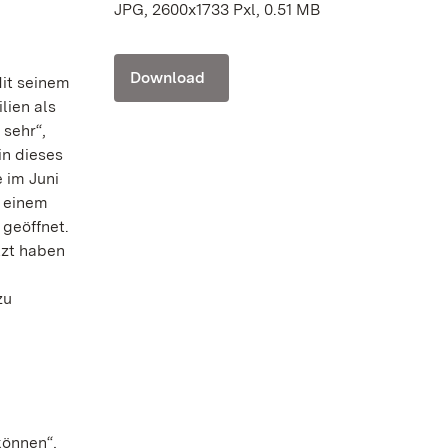
JPG, 2600x1733 Pxl, 0.51 MB
Download
Mit seinem
lien als
 sehr“,
in dieses
 im Juni
h einem
 geöffnet.
tzt haben
zu
können“,