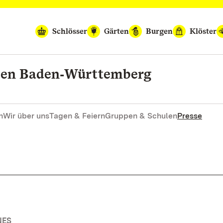
Schlösser
Gärten
Burgen
Klöster
rten Baden‑Württemberg
n
Wir über uns
Tagen & Feiern
Gruppen & Schulen
Presse
NES