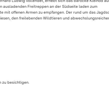
rhard Ludwig vollendet, erhebt sich das barocke Kleinod au
iden ausladenden Freitreppen an der Südseite laden zum
äste mit offenen Armen zu empfangen. Der rund um das Jagds
riesen, den freilebenden Wildtieren und abwechslungsreich
 zu besichtigen.