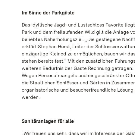
Im Sinne der Parkgäste
Das idyllische Jagd- und Lustschloss Favorite lie
Park und dem freilaufenden Wild gilt die Anlage v
beliebtes Naherholungsziel. „Die gestiegene Nachf
erklärt Stephan Hurst, Leiter der Schlossverwaltu
einzigartige Kleinod zu ermöglichen, bauen wir da
stehen bereits fest.“ Mit den zusätzlichen Führu
weiteren Bedürfnis der Gäste Rechnung getragen: D
Wegen Personalmangels und eingeschränkter Öffnun
die Staatlichen Schlösser und Gärten in Zusammen
organisatorische und besucherfreundliche Lösun
werden.
Sanitäranlagen für alle
„Wir freuen uns sehr, dass wir im Interesse der Gä