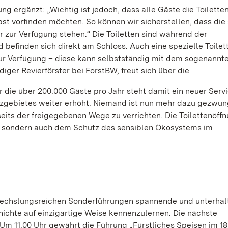
ng ergänzt: „Wichtig ist jedoch, dass alle Gäste die Toilett
bst vorfinden möchten. So können wir sicherstellen, dass die
 zur Verfügung stehen.“ Die Toiletten sind während der
befinden sich direkt am Schloss. Auch eine spezielle Toilett
zur Verfügung – diese kann selbstständig mit dem sogenannt
iger Revierförster bei ForstBW, freut sich über die
r die über 200.000 Gäste pro Jahr steht damit ein neuer Servi
hutzgebietes weiter erhöht. Niemand ist nun mehr dazu gezwun
its der freigegebenen Wege zu verrichten. Die Toilettenöffn
, sondern auch dem Schutz des sensiblen Ökosystems im
bwechslungsreichen Sonderführungen spannende und unterha
ichte auf einzigartige Weise kennenzulernen. Die nächste
 Um 11.00 Uhr gewährt die Führung „Fürstliches Speisen im 18