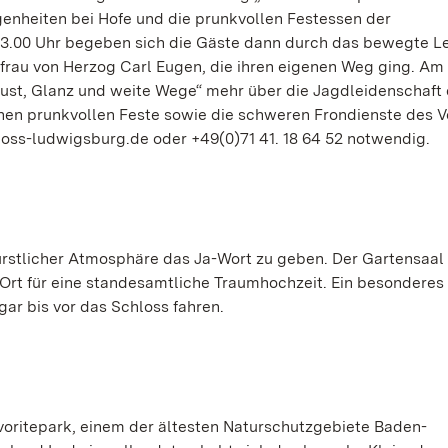
genheiten bei Hofe und die prunkvollen Festessen der
3.00 Uhr begeben sich die Gäste dann durch das bewegte L
efrau von Herzog Carl Eugen, die ihren eigenen Weg ging. Am
dlust, Glanz und weite Wege“ mehr über die Jagdleidenschaft
en prunkvollen Feste sowie die schweren Frondienste des Vo
loss-ludwigsburg.de oder +49(0)71 41. 18 64 52 notwendig.
fürstlicher Atmosphäre das Ja-Wort zu geben. Der Gartensaal
e Ort für eine standesamtliche Traumhochzeit. Ein besonderes
ar bis vor das Schloss fahren.
avoritepark, einem der ältesten Naturschutzgebiete Baden-