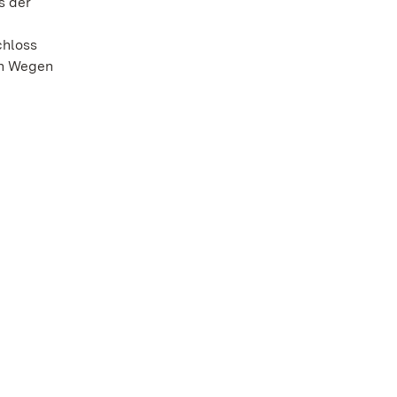
s der
chloss
en Wegen