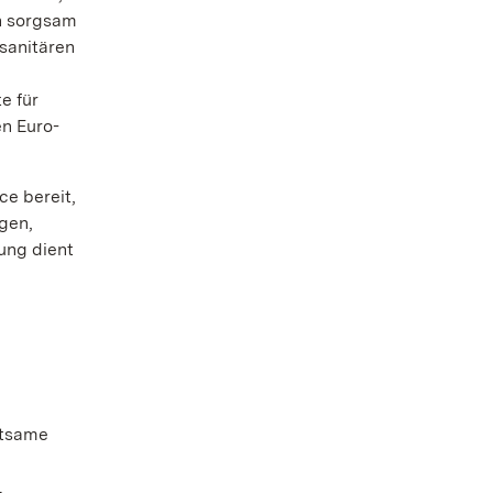
en sorgsam
 sanitären
e für
en Euro-
ce bereit,
gen,
ung dient
ltsame
.