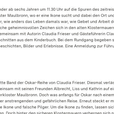
nder ab sechs Jahren um 11.30 Uhr auf die Spuren des zeitre
oster Maulbronn, wo er eine Ikone sucht und dabei den Ort un
er, wie anders das Leben damals war, wie Gebet und Arbeit 
che geheimnisvollen Zeichen sich in den alten Klostermauer
gemeinsam mit Autorin Claudia Frieser und Gästeführerin Cla
usschnitten aus dem Kinderbuch. Bei dem Rundgang begeben 
eschichten, Bilder und Erlebnisse. Eine Anmeldung zur Führ
itte Band der Oskar-Reihe von Claudia Frieser. Diesmal verlä
einsam mit seinen Freunden Albrecht, Liss und Kathrin auf e
serkloster Maulbronn. Doch was anfangs für Oskar nach einem
ner anstrengenden und gefährlichen Reise. Erneut steckt er mi
Ikone und falsche Pilger. Um die Ikone zu finden, lassen si
en. Doch hinter den sicheren Klostermauern verbergen sich n