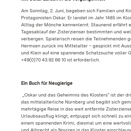
Am Sonntag, 2. Juni, begeben sich Familien und Ki
Protagonisten Oskar. Er landet im Jahr 1485 im Kl
Alltag der Mönche kennenlernt. Staunend erfährt 
Tagesablauf der Zisterzienser bestimmten und wel
verbergen. Spielerisch reisen die Teilnehmenden 
Hermsen zurück ins Mittelalter – gespickt mit A
und Klein auf eine spannende Schatzsuche voller G
+49(0)70 43.92 66 10 ist erforderlich.
Ein Buch für Neugierige
„Oskar und das Geheimnis des Klosters“ ist der dr
das mittelalterliche Nürnberg und begibt sich gem
mehrtägige Reise in das weit entfernte Zisterzien
Urlaubsausflug klingt, entpuppt sich schnell zu ei
einem spannenden Krimi, diesmal um eine wertvolle 
und Albrecht als Novizen in das Kloster einschleus