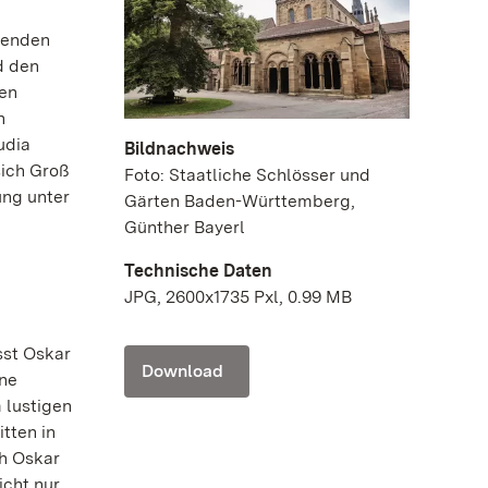
isenden
d den
den
n
udia
Bildnachweis
sich Groß
Foto: Staatliche Schlösser und
ung unter
Gärten Baden-Württemberg,
Günther Bayerl
Technische Daten
JPG, 2600x1735 Pxl, 0.99 MB
sst Oskar
Download
ine
 lustigen
tten in
ch Oskar
icht nur