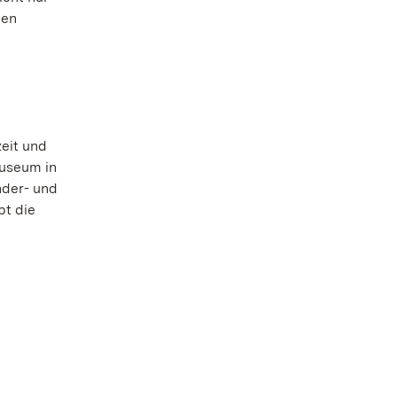
den
eit und
museum in
nder- und
bt die