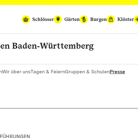
Schlösser
Gärten
Burgen
Klöster
rten Baden‑Württemberg
n
Wir über uns
Tagen & Feiern
Gruppen & Schulen
Presse
RFÜHRUNGEN