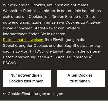
Wir verwenden Cookies, um Ihnen ein optimales
Webseiten-Erlebnis zu bieten. In erster Linie handelt es
Kommen. Staunen. Genießen.
sich dabei um Cookies, die für den Betrieb der Seite
notwendig sind. Zudem nutzen wir Cookies zu Analyse-
sowie anonymen Statistikzwecken. Weitere
Informationen finden Sie in unseren
Datenschutzhinweisen.
Ihre Einwilligung in die
Staatliche Schlösser und Gärten Baden‑Württemberg
Speicherung der Cookies und den Zugriff darauf erfolgt
nach § 25 Abs. 1 TTDSG, die Einwilligung in die weitere
Staatliche Schlösser und Gärten Baden-Württemberg
Datenverarbeitung nach Art. 6 Abs. 1 Buchstabe a)
DSGVO.
Kontakt
FAQ
Impressum
Datenschutz
Gebärdensprache
Leichte Sprache
Erklärung zur Barrierefreiheit
Nur notwendigen
Allen Cookies
BITV-konform (geprüfte Seiten)
Cookies zustimmen
zustimmen
Cookie-Einstellungen anzeigen
Weiteres
Portal
Monumente