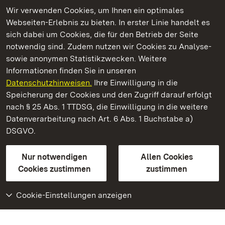
Wir verwenden Cookies, um Ihnen ein optimales
Webseiten-Erlebnis zu bieten. In erster Linie handelt es
Kommen. Staunen. Genießen.
sich dabei um Cookies, die für den Betrieb der Seite
notwendig sind. Zudem nutzen wir Cookies zu Analyse-
sowie anonymen Statistikzwecken. Weitere
Informationen finden Sie in unseren
Datenschutzhinweisen.
Ihre Einwilligung in die
Staatliche Schlösser und Gärten Baden‑Württemberg
Speicherung der Cookies und den Zugriff darauf erfolgt
nach § 25 Abs. 1 TTDSG, die Einwilligung in die weitere
Staatliche Schlösser und Gärten Baden-Württemberg
Datenverarbeitung nach Art. 6 Abs. 1 Buchstabe a)
DSGVO.
Kontakt
FAQ
Impressum
Datenschutz
Gebärdensprache
Leichte Sprache
Erklärung zur Barrierefreiheit
Nur notwendigen
Allen Cookies
BITV-konform (geprüfte Seiten)
Cookies zustimmen
zustimmen
Cookie-Einstellungen anzeigen
Weiteres
Portal
Monumente