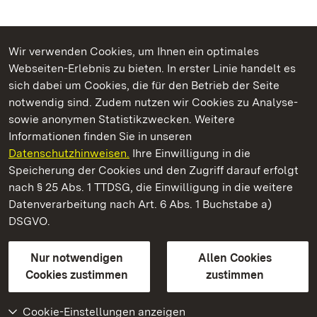
Wir verwenden Cookies, um Ihnen ein optimales
Webseiten-Erlebnis zu bieten. In erster Linie handelt es
Kommen. Staunen. Genießen.
sich dabei um Cookies, die für den Betrieb der Seite
notwendig sind. Zudem nutzen wir Cookies zu Analyse-
sowie anonymen Statistikzwecken. Weitere
Informationen finden Sie in unseren
Datenschutzhinweisen.
Ihre Einwilligung in die
Staatliche Schlösser und Gärten Baden‑Württemberg
Speicherung der Cookies und den Zugriff darauf erfolgt
nach § 25 Abs. 1 TTDSG, die Einwilligung in die weitere
Staatliche Schlösser und Gärten Baden-Württemberg
Datenverarbeitung nach Art. 6 Abs. 1 Buchstabe a)
DSGVO.
Kontakt
FAQ
Impressum
Datenschutz
Gebärdensprache
Leichte Sprache
Erklärung zur Barrierefreiheit
Nur notwendigen
Allen Cookies
BITV-konform (geprüfte Seiten)
Cookies zustimmen
zustimmen
Cookie-Einstellungen anzeigen
Weiteres