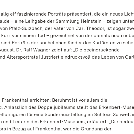
ig elf faszinierende Porträts präsentiert, die ein neues Lich
mälde – eine Leihgabe der Sammlung Heinstein – zeigen unte
 von Pfalz-Sulzbach, der Vater von Carl Theodor, ist sogar z
l kurz vor seinem Tod – gezeichnet von der damals noch unb
 sind Porträts der unehelichen Kinder des Kurfürsten zu sehe
August. Dr. Ralf Wagner zeigt auf: „Die beeindruckende
 Altersporträts illustriert eindrucksvoll das Leben von Car
 Frankenthal errichten: Berühmt ist vor allem die
nd. Anlässlich des Doppeljubiläums stellt das Erkenbert-Mus
llanfiguren für eine Sonderausstellung im Schloss Schwetzi
in und Leiterin des Erkenbert-Museums, erläutert: „Die bede
dors in Bezug auf Frankenthal war die Gründung der