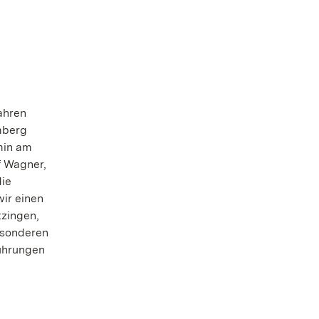
ahren
mberg
min am
f Wagner,
die
ir einen
tzingen,
esonderen
führungen