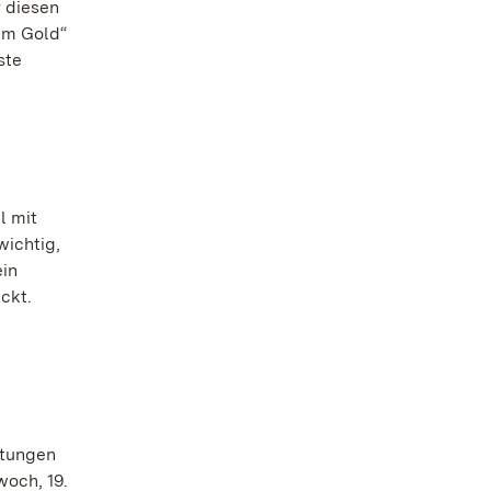
r diesen
em Gold“
ste
l mit
wichtig,
ein
ckt.
ltungen
woch, 19.