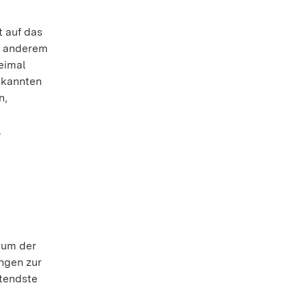
t auf das
r anderem
weimal
ekannten
n,
l
eum der
ngen zur
utendste