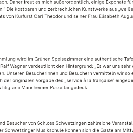
ach. Daher freut es mich außerordentlich, einige Exponate fü
n.“ Die kostbaren und zerbrechlichen Kunstwerke aus „weiß
s von Kurfürst Carl Theodor und seiner Frau Elisabeth Augu
mmlung wird im Grünen Speisezimmer eine authentische Tafe
Ralf Wagner verdeutlicht den Hintergrund: „Es war uns sehr 
eren. Unseren Besucherinnen und Besuchern vermitteln wir so 
h der originalen Vorgabe des „service à la française“ eingede
s filigrane Mannheimer Porzellangedeck.
und Besucher von Schloss Schwetzingen zahlreiche Veransta
der Schwetzinger Musikschule können sich die Gäste am Mitt