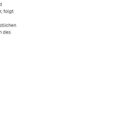
d
, folgt
stlichen
n des