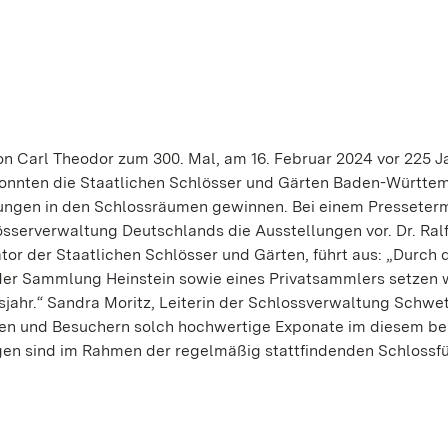
on Carl Theodor zum 300. Mal, am 16. Februar 2024 vor 225 J
 konnten die Staatlichen Schlösser und Gärten Baden-Württe
llungen in den Schlossräumen gewinnen. Bei einem Presseter
lösserverwaltung Deutschlands die Ausstellungen vor. Dr. Ral
or der Staatlichen Schlösser und Gärten, führt aus: „Durch 
r Sammlung Heinstein sowie eines Privatsammlers setzen w
ahr.“ Sandra Moritz, Leiterin der Schlossverwaltung Schwe
nnen und Besuchern solch hochwertige Exponate im diesem b
ungen sind im Rahmen der regelmäßig stattfindenden Schloss