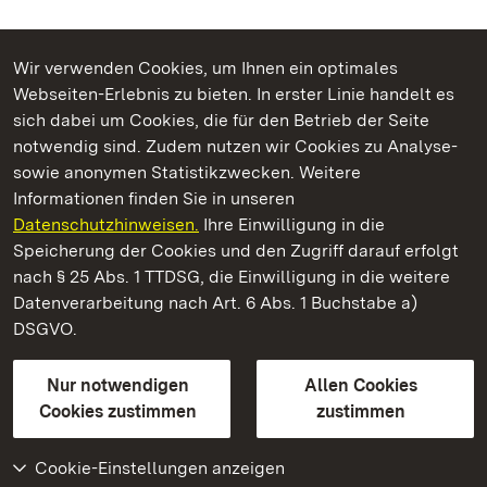
Wir verwenden Cookies, um Ihnen ein optimales
Webseiten-Erlebnis zu bieten. In erster Linie handelt es
Kommen. Staunen. Genießen.
sich dabei um Cookies, die für den Betrieb der Seite
notwendig sind. Zudem nutzen wir Cookies zu Analyse-
sowie anonymen Statistikzwecken. Weitere
Informationen finden Sie in unseren
Datenschutzhinweisen.
Ihre Einwilligung in die
Staatliche Schlösser und Gärten Baden‑Württemberg
Speicherung der Cookies und den Zugriff darauf erfolgt
nach § 25 Abs. 1 TTDSG, die Einwilligung in die weitere
Staatliche Schlösser und Gärten Baden-Württemberg
Datenverarbeitung nach Art. 6 Abs. 1 Buchstabe a)
DSGVO.
Kontakt
FAQ
Impressum
Datenschutz
Gebärdensprache
Leichte Sprache
Erklärung zur Barrierefreiheit
Nur notwendigen
Allen Cookies
BITV-konform (geprüfte Seiten)
Cookies zustimmen
zustimmen
Cookie-Einstellungen anzeigen
Weiteres