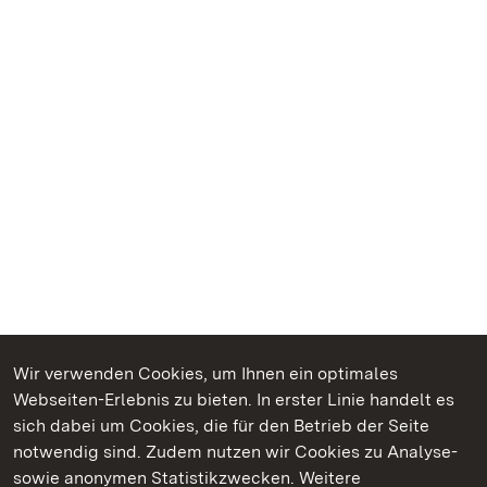
Wir verwenden Cookies, um Ihnen ein optimales
Webseiten-Erlebnis zu bieten. In erster Linie handelt es
Kommen. Staunen. Genießen.
sich dabei um Cookies, die für den Betrieb der Seite
notwendig sind. Zudem nutzen wir Cookies zu Analyse-
sowie anonymen Statistikzwecken. Weitere