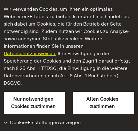
Wir verwenden Cookies, um Ihnen ein optimales
Webseiten-Erlebnis zu bieten. In erster Linie handelt es
Kommen. Staunen. Genießen.
sich dabei um Cookies, die für den Betrieb der Seite
notwendig sind. Zudem nutzen wir Cookies zu Analyse-
sowie anonymen Statistikzwecken. Weitere
Informationen finden Sie in unseren
Datenschutzhinweisen.
Ihre Einwilligung in die
Staatliche Schlösser und Gärten Baden‑Württemberg
Speicherung der Cookies und den Zugriff darauf erfolgt
nach § 25 Abs. 1 TTDSG, die Einwilligung in die weitere
Staatliche Schlösser und Gärten Baden-Württemberg
Datenverarbeitung nach Art. 6 Abs. 1 Buchstabe a)
DSGVO.
Kontakt
FAQ
Impressum
Datenschutz
Gebärdensprache
Leichte Sprache
Erklärung zur Barrierefreiheit
Nur notwendigen
Allen Cookies
BITV-konform (geprüfte Seiten)
Cookies zustimmen
zustimmen
Cookie-Einstellungen anzeigen
Weiteres
Portal
Monumente