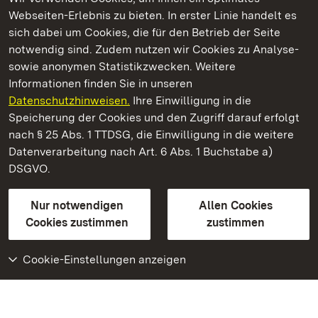
Webseiten-Erlebnis zu bieten. In erster Linie handelt es
Kommen. Staunen. Genießen.
sich dabei um Cookies, die für den Betrieb der Seite
notwendig sind. Zudem nutzen wir Cookies zu Analyse-
sowie anonymen Statistikzwecken. Weitere
Informationen finden Sie in unseren
Datenschutzhinweisen.
Ihre Einwilligung in die
Staatliche Schlösser und Gärten Baden‑Württemberg
Speicherung der Cookies und den Zugriff darauf erfolgt
nach § 25 Abs. 1 TTDSG, die Einwilligung in die weitere
Staatliche Schlösser und Gärten Baden-Württemberg
Datenverarbeitung nach Art. 6 Abs. 1 Buchstabe a)
DSGVO.
Kontakt
FAQ
Impressum
Datenschutz
Gebärdensprache
Leichte Sprache
Erklärung zur Barrierefreiheit
Nur notwendigen
Allen Cookies
BITV-konform (geprüfte Seiten)
Cookies zustimmen
zustimmen
Cookie-Einstellungen anzeigen
Weiteres
Portal
Monumente
Besuchen Sie uns auf