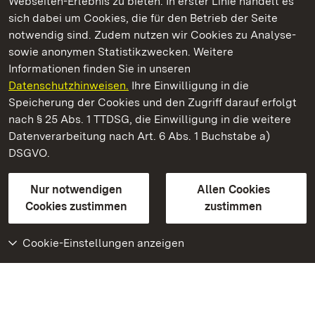
Webseiten-Erlebnis zu bieten. In erster Linie handelt es
Kommen. Staunen. Genießen.
sich dabei um Cookies, die für den Betrieb der Seite
notwendig sind. Zudem nutzen wir Cookies zu Analyse-
sowie anonymen Statistikzwecken. Weitere
Informationen finden Sie in unseren
Datenschutzhinweisen.
Ihre Einwilligung in die
Staatliche Schlösser und Gärten Baden‑Württemberg
Speicherung der Cookies und den Zugriff darauf erfolgt
nach § 25 Abs. 1 TTDSG, die Einwilligung in die weitere
Staatliche Schlösser und Gärten Baden-Württemberg
Datenverarbeitung nach Art. 6 Abs. 1 Buchstabe a)
DSGVO.
Kontakt
FAQ
Impressum
Datenschutz
Gebärdensprache
Leichte Sprache
Erklärung zur Barrierefreiheit
Nur notwendigen
Allen Cookies
BITV-konform (geprüfte Seiten)
Cookies zustimmen
zustimmen
Cookie-Einstellungen anzeigen
Weiteres
Portal
Monumente
Besuchen Sie uns auf
Facebook