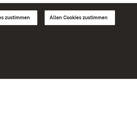
es zustimmen
Allen Cookies zustimmen
d Gärten
Weiteres
Portal
Monumente
Besuchen Sie uns auf Facebook
Besuchen Sie uns auf Instagram
Besuchen Sie uns auf Youtube
Lernen Sie unsere Apps kennen
iheit
Google Play Store
eiten)
App Store für iPhone