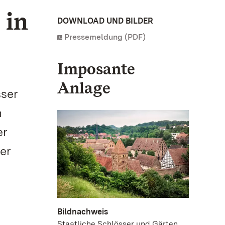
 in
DOWNLOAD UND BILDER
Pressemeldung (PDF)
Imposante
Anlage
sser
n
er
er
Bildnachweis
Staatliche Schlösser und Gärten