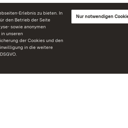
seiten-Erlebnis zu bieten. In
Nur notwendigen Cooki
für den Betrieb der Seite
lyse- sowie anonymen
 in unseren
peicherung der Cookies und den
inwilligung in die weitere
) DSGVO.
Staatliche Schlösser un
Baden-Württemberg
Kontakt
FAQ
Impressum
Datenschutz
Gebärdensprache
Leichte Sprache
Erklärung zur Barrierefre
BITV-konform (geprüfte S