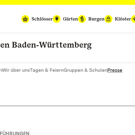
Schlösser
Gärten
Burgen
Klöster
rten Baden‑Württemberg
n
Wir über uns
Tagen & Feiern
Gruppen & Schulen
Presse
RFÜHRUNGEN