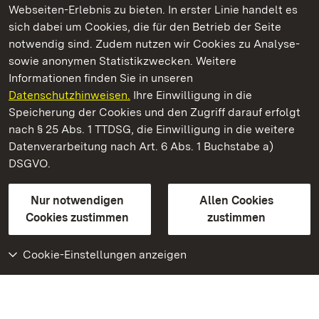
Webseiten-Erlebnis zu bieten. In erster Linie handelt es
Kommen. Staunen. Genießen.
sich dabei um Cookies, die für den Betrieb der Seite
notwendig sind. Zudem nutzen wir Cookies zu Analyse-
sowie anonymen Statistikzwecken. Weitere
Informationen finden Sie in unseren
Datenschutzhinweisen.
Ihre Einwilligung in die
Staatliche Schlösser und Gärten Baden‑Württemberg
Speicherung der Cookies und den Zugriff darauf erfolgt
nach § 25 Abs. 1 TTDSG, die Einwilligung in die weitere
Staatliche Schlösser und Gärten Baden-Württemberg
Datenverarbeitung nach Art. 6 Abs. 1 Buchstabe a)
DSGVO.
Kontakt
FAQ
Impressum
Datenschutz
Gebärdensprache
Leichte Sprache
Erklärung zur Barrierefreiheit
Nur notwendigen
Allen Cookies
BITV-konform (geprüfte Seiten)
Cookies zustimmen
zustimmen
Cookie-Einstellungen anzeigen
Weiteres
Portal
Monumente
Besuchen Sie uns auf