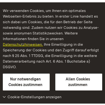
Wir verwenden Cookies, um Ihnen ein optimales
Webseiten-Erlebnis zu bieten. In erster Linie handelt es
Kommen. Staunen. Genießen.
sich dabei um Cookies, die für den Betrieb der Seite
notwendig sind. Zudem nutzen wir Cookies zu Analyse-
sowie anonymen Statistikzwecken. Weitere
Informationen finden Sie in unseren
Datenschutzhinweisen.
Ihre Einwilligung in die
Staatliche Schlösser und Gärten Baden‑Württemberg
Speicherung der Cookies und den Zugriff darauf erfolgt
nach § 25 Abs. 1 TTDSG, die Einwilligung in die weitere
Staatliche Schlösser und Gärten Baden-Württemberg
Datenverarbeitung nach Art. 6 Abs. 1 Buchstabe a)
DSGVO.
Kontakt
FAQ
Impressum
Datenschutz
Gebärdensprache
Leichte Sprache
Erklärung zur Barrierefreiheit
Nur notwendigen
Allen Cookies
BITV-konform (geprüfte Seiten)
Cookies zustimmen
zustimmen
Cookie-Einstellungen anzeigen
Weiteres