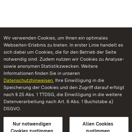
Wir verwenden Cookies, um Ihnen ein optimales
Webseiten-Erlebnis zu bieten. In erster Linie handelt es
Kommen. Staunen. Genießen.
sich dabei um Cookies, die für den Betrieb der Seite
notwendig sind. Zudem nutzen wir Cookies zu Analyse-
sowie anonymen Statistikzwecken. Weitere
Informationen finden Sie in unseren
Datenschutzhinweisen.
Ihre Einwilligung in die
Staatliche Schlösser und Gärten Baden‑Württemberg
Speicherung der Cookies und den Zugriff darauf erfolgt
nach § 25 Abs. 1 TTDSG, die Einwilligung in die weitere
Staatliche Schlösser und Gärten Baden-Württemberg
Datenverarbeitung nach Art. 6 Abs. 1 Buchstabe a)
DSGVO.
Kontakt
FAQ
Impressum
Datenschutz
Gebärdensprache
Leichte Sprache
Erklärung zur Barrierefreiheit
Nur notwendigen
Allen Cookies
BITV-konform (geprüfte Seiten)
Cookies zustimmen
zustimmen