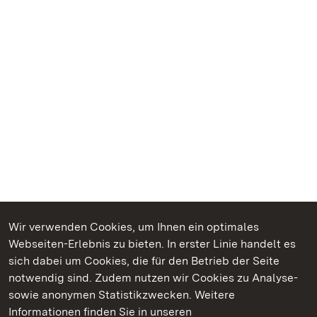
Wir verwenden Cookies, um Ihnen ein optimales
Webseiten-Erlebnis zu bieten. In erster Linie handelt es
Kommen. Staunen. Genießen.
sich dabei um Cookies, die für den Betrieb der Seite
notwendig sind. Zudem nutzen wir Cookies zu Analyse-
sowie anonymen Statistikzwecken. Weitere
Informationen finden Sie in unseren