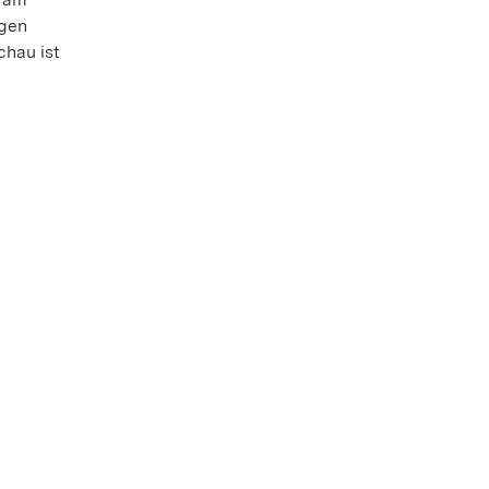
agen
chau ist