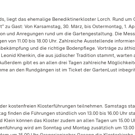
ds, liegt das ehemalige Benediktinerkloster Lorch. Rund um O
 zu Gast: Von Karsamstag, 30. März, bis Ostermontag, 1. Apr
ion und Anregungen rund um die Gartengestaltung. Die Mess
en von 11.00 bis 18.00 Uhr. Zahlreiche Ausstellende informie
bekämpfung und die richtige Bodenpflege. Vorträge zu äthi
 Leonid Khenkin, die aus jüdischer Tradition stammt, warten 
Außerdem gibt es an allen drei Tagen zahlreiche Möglichkeit
hme an den Rundgängen ist im Ticket der GartenLust inbegrif
er kostenfreien Klosterführungen teilnehmen. Samstags sta
g finden die Führungen stündlich von 13.00 bis 16.00 Uhr st
nd Klein können das Kloster zudem an allen Tagen um 15.00 U
enführung wird am Sonntag und Montag zusätzlich um 13.00
rdem um 15.00 Uhr Gregorianischer Gesang die Klosterkirche