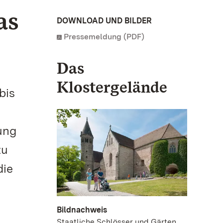
as
DOWNLOAD UND BILDER
Pressemeldung (PDF)
Das
Klostergelände
bis
ung
zu
die
Bildnachweis
Staatliche Schlösser und Gärten