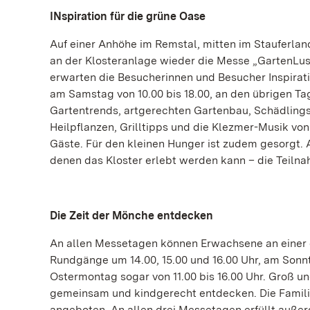
INspiration für die grüne Oase
Auf einer Anhöhe im Remstal, mitten im Stauferlan
an der Klosteranlage wieder die Messe „GartenLust“
erwarten die Besucherinnen und Besucher Inspirat
am Samstag von 10.00 bis 18.00, an den übrigen Tag
Gartentrends, artgerechten Gartenbau, Schädlings
Heilpflanzen, Grilltipps und die Klezmer-Musik von
Gäste. Für den kleinen Hunger ist zudem gesorgt. 
denen das Kloster erlebt werden kann – die Teilna
Die Zeit der Mönche entdecken
An allen Messetagen können Erwachsene an einer d
Rundgänge um 14.00, 15.00 und 16.00 Uhr, am Sonnta
Ostermontag sogar von 11.00 bis 16.00 Uhr. Groß u
gemeinsam und kindgerecht entdecken. Die Famili
angeboten. An allen drei Messetagen erfüllt auße