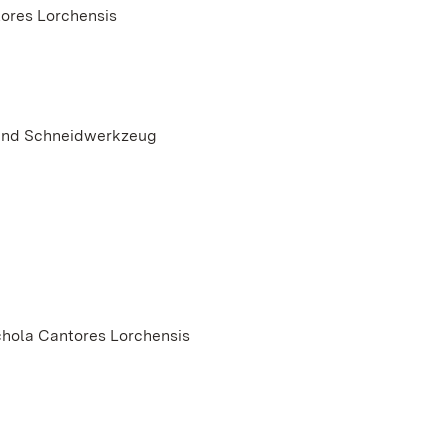
ores Lorchensis
s und Schneidwerkzeug
chola Cantores Lorchensis