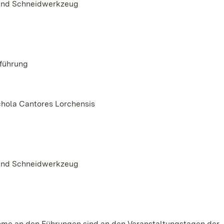
s und Schneidwerkzeug
erführung
chola Cantores Lorchensis
s und Schneidwerkzeug
ahme an den Führungen sind an den Veranstaltungstagen der