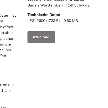
Baden-Württemberg, Rolf Schwarz
Technische Daten
stern ist
JPG, 2600x1733 Pxl, 0.80 MB
il,
e öffnet
ren über
Download
opischen
auf die
en, bei
fen.
rten die
att, am
hr
, am