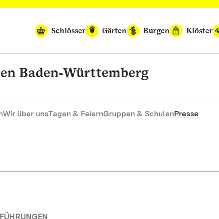
Schlösser
Gärten
Burgen
Klöster
rten Baden‑Württemberg
n
Wir über uns
Tagen & Feiern
Gruppen & Schulen
Presse
RFÜHRUNGEN