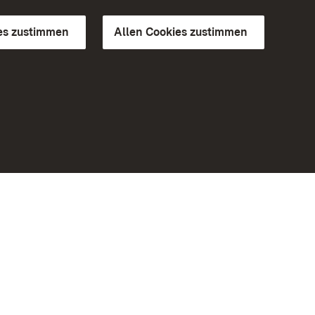
es zustimmen
Allen Cookies zustimmen
d Gärten
Weiteres
Portal
Monumente
Besuchen Sie uns auf Facebook
Besuchen Sie uns auf Instagram
Besuchen Sie uns auf Youtube
Lernen Sie unsere Apps kennen
iheit
Google Play Store
eiten)
App Store für iPhone