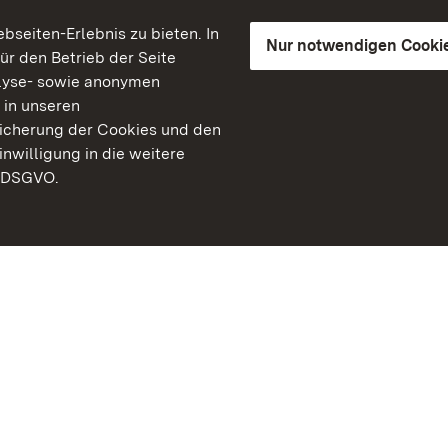
seiten-Erlebnis zu bieten. In
Nur notwendigen Cooki
für den Betrieb der Seite
lyse- sowie anonymen
 in unseren
peicherung der Cookies und den
inwilligung in die weitere
) DSGVO.
Staatliche Schlösser un
Baden-Württemberg
Kontakt
FAQ
Impressum
Datenschutz
Gebärdensprache
Leichte Sprache
Erklärung zur Barrierefre
BITV-konform (geprüfte S