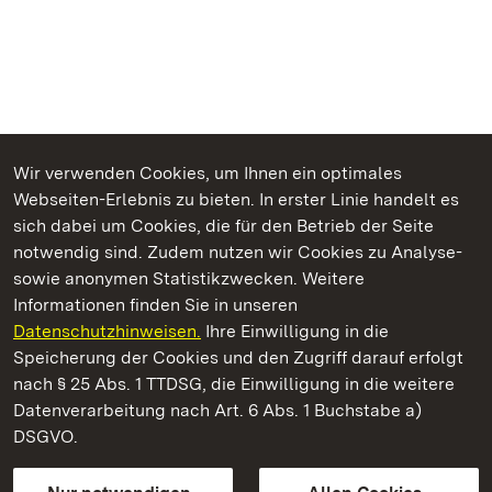
Wir verwenden Cookies, um Ihnen ein optimales
Webseiten-Erlebnis zu bieten. In erster Linie handelt es
Kommen. Staunen. Genießen.
sich dabei um Cookies, die für den Betrieb der Seite
notwendig sind. Zudem nutzen wir Cookies zu Analyse-
sowie anonymen Statistikzwecken. Weitere
Informationen finden Sie in unseren
Datenschutzhinweisen.
Ihre Einwilligung in die
Staatliche Schlösser und Gärten Baden‑Württemberg
Speicherung der Cookies und den Zugriff darauf erfolgt
nach § 25 Abs. 1 TTDSG, die Einwilligung in die weitere
Staatliche Schlösser und Gärten Baden-Württemberg
Datenverarbeitung nach Art. 6 Abs. 1 Buchstabe a)
DSGVO.
Kontakt
FAQ
Impressum
Datenschutz
Gebärdensprache
Leichte Sprache