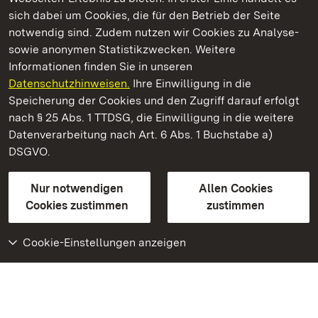
Kommen. Staunen. Genießen.
sich dabei um Cookies, die für den Betrieb der Seite
notwendig sind. Zudem nutzen wir Cookies zu Analyse-
sowie anonymen Statistikzwecken. Weitere
Informationen finden Sie in unseren
Datenschutzhinweisen.
Ihre Einwilligung in die
Staatliche Schlösser und Gärten Baden‑Württemberg
Speicherung der Cookies und den Zugriff darauf erfolgt
nach § 25 Abs. 1 TTDSG, die Einwilligung in die weitere
Staatliche Schlösser und Gärten Baden-Württemberg
Datenverarbeitung nach Art. 6 Abs. 1 Buchstabe a)
DSGVO.
Kontakt
FAQ
Impressum
Datenschutz
Gebärdensprache
Leichte Sprache
Erklärung zur Barrierefreiheit
Nur notwendigen
Allen Cookies
BITV-konform (geprüfte Seiten)
Cookies zustimmen
zustimmen
Cookie-Einstellungen anzeigen
Weiteres
Portal
Monumente
Besuchen Sie uns auf
Facebook