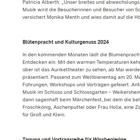
Patricia Alberth. „Unser breites und abwechslungs
Musik wird die Besucherinnen und Besucher von S
versichert Monika Menth und wies damit auf die Hö
Blütenpracht und Kulturgenuss 2024
In den kommenden Monaten lädt die Blumenpracht
Entdecken ein. Mit den warmen Temperaturen kehr
über ist das Aurikeltheater zu sehen, ab Mai werd
präsentiert. Passend zum Weltbienentag am 20. Ma
Führungen, Workshops und Vorträgen gefeiert. Anf
Musik im Schloss und Schlossgarten – Weikersheim 
dann sagenhaft beim Märchenfest, bei dem die bel
Froschkönig, Aschenputtel oder Frau Holle, eine 
für Groß und Klein.
Tagung und Vortragsreihe für Wissbegierige