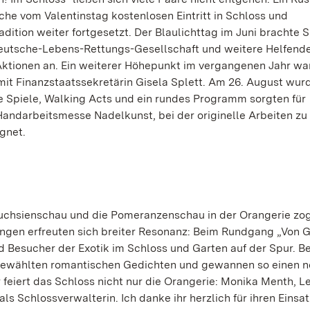
he vom Valentinstag kostenlosen Eintritt in Schloss und
ition weiter fortgesetzt. Der Blaulichttag im Juni brachte S
 Deutsche-Lebens-Rettungs-Gesellschaft und weitere Helfend
ktionen an. Ein weiterer Höhepunkt im vergangenen Jahr wa
mit Finanzstaatssekretärin Gisela Splett. Am 26. August wur
che Spiele, Walking Acts und ein rundes Programm sorgten für
Handarbeitsmesse Nadelkunst, bei der originelle Arbeiten zu
gnet.
e Fuchsienschau und die Pomeranzenschau in der Orangerie zo
rungen erfreuten sich breiter Resonanz: Beim Rundgang „Von 
 Besucher der Exotik im Schloss und Garten auf der Spur. Be
gewählten romantischen Gedichten und gewannen so einen 
feiert das Schloss nicht nur die Orangerie: Monika Menth, Le
ls Schlossverwalterin. Ich danke ihr herzlich für ihren Einsat