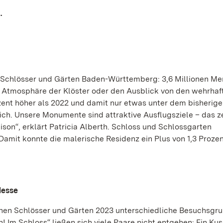
.
hen Schlösser und Gärten Baden-Württemberg: 3,6 Millionen M
e Atmosphäre der Klöster oder den Ausblick von den wehrhaf
zent höher als 2022 und damit nur etwas unter dem bisherig
lich. Unsere Monumente sind attraktive Ausflugsziele – das z
on“, erklärt Patricia Alberth. Schloss und Schlossgarten
Damit konnte die malerische Residenz ein Plus von 1,3 Proze
Messe
hen Schlösser und Gärten 2023 unterschiedliche Besuchsgru
 Im Schloss“ ließen sich viele Paare nicht entgehen: Ein Kus