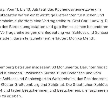
z: Vom 11. bis 13. Juli tagt das Küchengartennetzwerk in
utzgärten waren einst wichtige Lieferanten für Küchen und
rsheim außerdem eine Vortragsreihe zu Graf Carl Ludwig. D
en des Barock umgestalten und gab ihm so seinen besondere
e Vortragsreihe zeigen die Bedeutung von Schloss und Schlos
geladen, daran teilzunehmen“, erläutert Monika Menth.
temberg betreuen insgesamt 63 Monumente. Darunter findet 
 und Kleinoden – zwischen Kurpfalz und Bodensee und vom
 Schloss und Schlossgarten Weikersheim, das Residenzschl
 Klöster Großcomburg und Schöntal. Die Staatlichen Schlös
24 und laden Besucherinnen und Besucher ein, die fasziniere
 zu erleben.