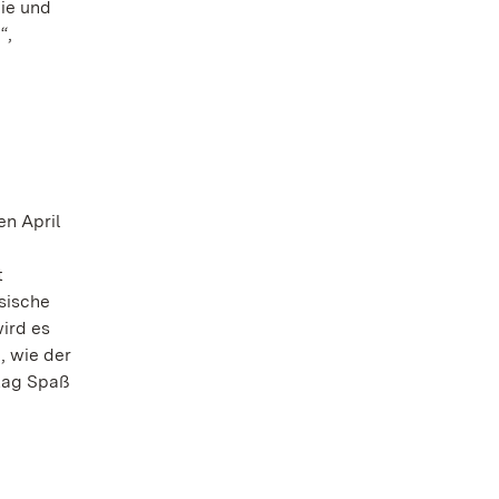
lie und
“,
n April
t
sische
ird es
, wie der
stag Spaß