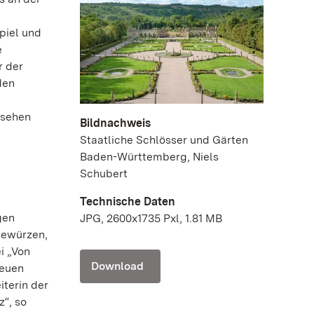
piel und
e
r der
den
 sehen
Bildnachweis
Staatliche Schlösser und Gärten
Baden-Württemberg, Niels
Schubert
Technische Daten
gen
JPG, 2600x1735 Pxl, 1.81 MB
Gewürzen,
i „Von
Download
neuen
iterin der
z“, so