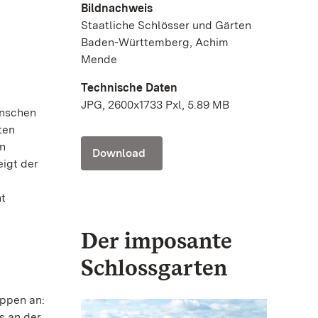
Bildnachweis
Staatliche Schlösser und Gärten
Baden-Württemberg, Achim
Mende
Technische Daten
JPG, 2600x1733 Pxl, 5.89 MB
enschen
ten
en
Download
eigt der
nt
Der imposante
Schlossgarten
ppen an:
s an der