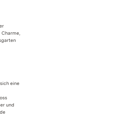
er
n Charme,
sgarten
sich eine
oss
ser und
nde