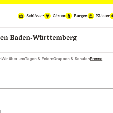
Schlösser
Gärten
Burgen
Klöster
rten Baden‑Württemberg
n
Wir über uns
Tagen & Feiern
Gruppen & Schulen
Presse
|