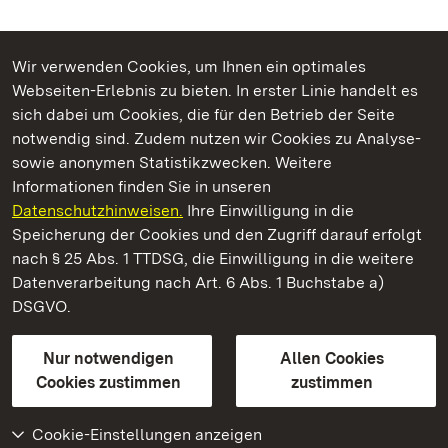
Wir verwenden Cookies, um Ihnen ein optimales
Webseiten-Erlebnis zu bieten. In erster Linie handelt es
Kommen. Staunen. Genießen.
sich dabei um Cookies, die für den Betrieb der Seite
notwendig sind. Zudem nutzen wir Cookies zu Analyse-
sowie anonymen Statistikzwecken. Weitere
Informationen finden Sie in unseren
Datenschutzhinweisen.
Ihre Einwilligung in die
Staatliche Schlösser und Gärten Baden‑Württemberg
Speicherung der Cookies und den Zugriff darauf erfolgt
nach § 25 Abs. 1 TTDSG, die Einwilligung in die weitere
Staatliche Schlösser und Gärten Baden-Württemberg
Datenverarbeitung nach Art. 6 Abs. 1 Buchstabe a)
DSGVO.
Kontakt
FAQ
Impressum
Datenschutz
Gebärdensprache
Leichte Sprache
Erklärung zur Barrierefreiheit
Nur notwendigen
Allen Cookies
BITV-konform (geprüfte Seiten)
Cookies zustimmen
zustimmen
Cookie-Einstellungen anzeigen
Weiteres