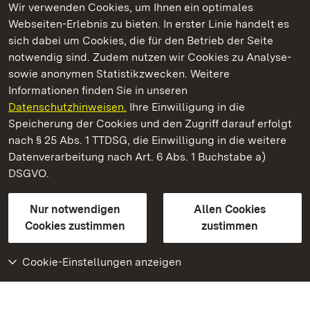
Wir verwenden Cookies, um Ihnen ein optimales
Webseiten-Erlebnis zu bieten. In erster Linie handelt es
Kommen. Staunen. Genießen.
sich dabei um Cookies, die für den Betrieb der Seite
notwendig sind. Zudem nutzen wir Cookies zu Analyse-
sowie anonymen Statistikzwecken. Weitere
Informationen finden Sie in unseren
Datenschutzhinweisen.
Ihre Einwilligung in die
Staatliche Schlösser und Gärten Baden‑Württemberg
Speicherung der Cookies und den Zugriff darauf erfolgt
nach § 25 Abs. 1 TTDSG, die Einwilligung in die weitere
Staatliche Schlösser und Gärten Baden-Württemberg
Datenverarbeitung nach Art. 6 Abs. 1 Buchstabe a)
DSGVO.
Kontakt
FAQ
Impressum
Datenschutz
Gebärdensprache
Leichte Sprache
Erklärung zur Barrierefreiheit
Nur notwendigen
Allen Cookies
BITV-konform (geprüfte Seiten)
Cookies zustimmen
zustimmen
Cookie-Einstellungen anzeigen
Weiteres
Portal
Monumente