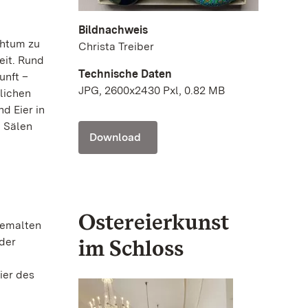
Bildnachweis
chtum zu
Christa Treiber
eit. Rund
Technische Daten
unft –
JPG, 2600x2430 Pxl, 0.82 MB
lichen
d Eier in
n Sälen
Download
Ostereierkunst
bemalten
im Schloss
der
ier des