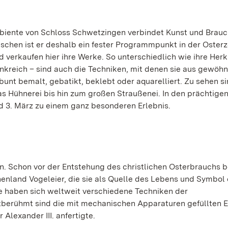
mbiente von Schloss Schwetzingen verbindet Kunst und Brau
schen ist er deshalb ein fester Programmpunkt in der Osterz
d verkaufen hier ihre Werke. So unterschiedlich wie ihre Herk
nkreich – sind auch die Techniken, mit denen sie aus gewöhn
t bemalt, gebatikt, beklebt oder aquarelliert. Zu sehen sin
as Hühnerei bis hin zum großen Straußenei. In den prächtige
d 3. März zu einem ganz besonderen Erlebnis.
on. Schon vor der Entstehung des christlichen Osterbrauchs 
enland Vogeleier, die sie als Quelle des Lebens und Symbol 
te haben sich weltweit verschiedene Techniken der
tberühmt sind die mit mechanischen Apparaturen gefüllten E
Alexander III. anfertigte.