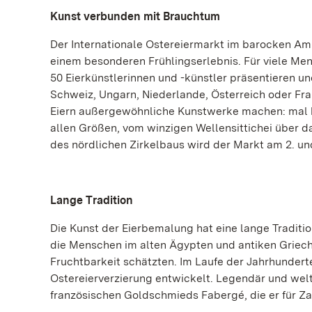
Kunst verbunden mit Brauchtum
Der Internationale Ostereiermarkt im barocken A
einem besonderen Frühlingserlebnis. Für viele Men
50 Eierkünstlerinnen und -künstler präsentieren un
Schweiz, Ungarn, Niederlande, Österreich oder Fra
Eiern außergewöhnliche Kunstwerke machen: mal bun
allen Größen, vom winzigen Wellensittichei über d
des nördlichen Zirkelbaus wird der Markt am 2. un
Lange Tradition
Die Kunst der Eierbemalung hat eine lange Traditi
die Menschen im alten Ägypten und antiken Griech
Fruchtbarkeit schätzten. Im Laufe der Jahrhunder
Ostereierverzierung entwickelt. Legendär und wel
französischen Goldschmieds Fabergé, die er für Zar 