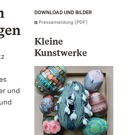
m
DOWNLOAD UND BILDER
Pressemeldung (PDF)
gen
Kleine
Kunstwerke
tz
des
er und
 und