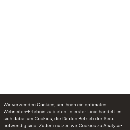
Wir verwenden Cookies, um Ihnen ein optimales
Webseiten-Erlebnis zu bieten. In erster Linie handelt es
Kommen. Staunen. Genießen.
sich dabei um Cookies, die für den Betrieb der Seite
notwendig sind. Zudem nutzen wir Cookies zu Analyse-