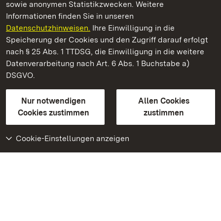
sowie anonymen Statistikzwecken. Weitere
Informationen finden Sie in unseren
Datenschutzhinweisen.
Ihre Einwilligung in die
Staatliche Schlösser und Gärten Baden‑Württemberg
Speicherung der Cookies und den Zugriff darauf erfolgt
nach § 25 Abs. 1 TTDSG, die Einwilligung in die weitere
Staatliche Schlösser und Gärten Baden-Württemberg
Datenverarbeitung nach Art. 6 Abs. 1 Buchstabe a)
DSGVO.
Kontakt
FAQ
Impressum
Datenschutz
Gebärdensprache
Leichte Sprache
Erklärung zur Barrierefreiheit
Nur notwendigen
Allen Cookies
BITV-konform (geprüfte Seiten)
Cookies zustimmen
zustimmen
Cookie-Einstellungen anzeigen
Weiteres
Portal
Monumente
Besuchen Sie uns auf
Facebook
Besuchen Sie uns auf
Instagram
Besuchen Sie uns auf