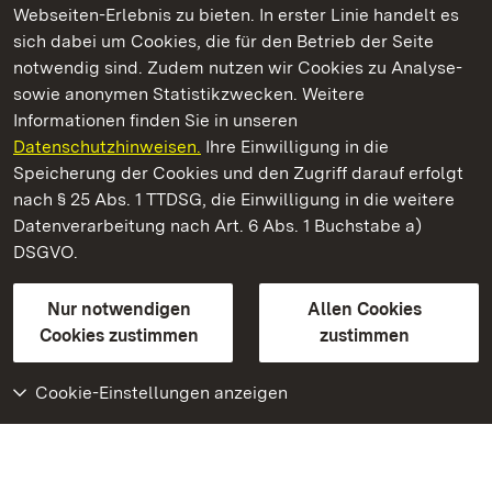
Webseiten-Erlebnis zu bieten. In erster Linie handelt es
Kommen. Staunen. Genießen.
sich dabei um Cookies, die für den Betrieb der Seite
notwendig sind. Zudem nutzen wir Cookies zu Analyse-
sowie anonymen Statistikzwecken. Weitere
Informationen finden Sie in unseren
Datenschutzhinweisen.
Ihre Einwilligung in die
Staatliche Schlösser und Gärten Baden‑Württemberg
Speicherung der Cookies und den Zugriff darauf erfolgt
nach § 25 Abs. 1 TTDSG, die Einwilligung in die weitere
Staatliche Schlösser und Gärten Baden-Württemberg
Datenverarbeitung nach Art. 6 Abs. 1 Buchstabe a)
DSGVO.
Kontakt
FAQ
Impressum
Datenschutz
Gebärdensprache
Leichte Sprache
Erklärung zur Barrierefreiheit
Nur notwendigen
Allen Cookies
BITV-konform (geprüfte Seiten)
Cookies zustimmen
zustimmen
Cookie-Einstellungen anzeigen
Weiteres
Portal
Monumente
Besuchen Sie uns auf