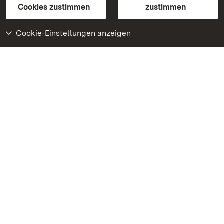
BITV-konform (geprüfte Seiten)
Cookies zustimmen
zustimmen
Cookie-Einstellungen anzeigen
Weiteres
Portal
Monumente
Besuchen Sie uns auf
Facebook
Besuchen Sie uns auf
Instagram
Besuchen Sie uns auf
Youtube
Lernen Sie unsere Apps
kennen
Google Play Store
App Store für iPhone