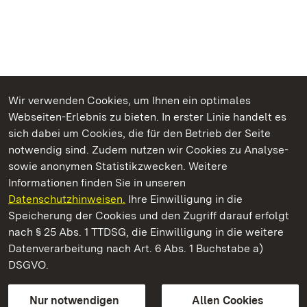
Wir verwenden Cookies, um Ihnen ein optimales
Webseiten-Erlebnis zu bieten. In erster Linie handelt es
Kommen. Staunen. Genießen.
sich dabei um Cookies, die für den Betrieb der Seite
notwendig sind. Zudem nutzen wir Cookies zu Analyse-
sowie anonymen Statistikzwecken. Weitere
Informationen finden Sie in unseren
Datenschutzhinweisen.
Ihre Einwilligung in die
Staatliche Schlösser und Gärten Baden‑Württemberg
Speicherung der Cookies und den Zugriff darauf erfolgt
nach § 25 Abs. 1 TTDSG, die Einwilligung in die weitere
Staatliche Schlösser und Gärten Baden-Württemberg
Datenverarbeitung nach Art. 6 Abs. 1 Buchstabe a)
DSGVO.
Kontakt
FAQ
Impressum
Datenschutz
Gebärdensprache
Leichte Sprache
Erklärung zur Barrierefreiheit
Nur notwendigen
Allen Cookies