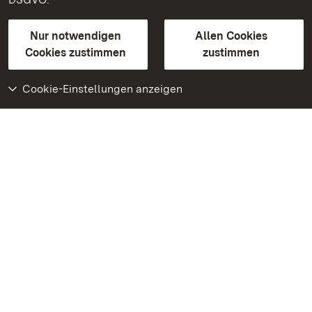
Gebärdensprache
Leichte Sprache
Erklärung zur Barrierefreiheit
Nur notwendigen
Allen Cookies
BITV-konform (geprüfte Seiten)
Cookies zustimmen
zustimmen
Cookie-Einstellungen anzeigen
Weiteres
Portal
Monumente
Besuchen Sie uns auf
Facebook
Besuchen Sie uns auf
Instagram
Besuchen Sie uns auf
Youtube
Lernen Sie unsere Apps
kennen
Google Play Store
App Store für iPhone