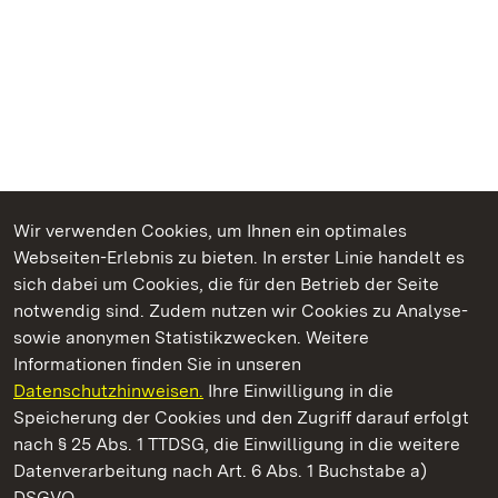
Wir verwenden Cookies, um Ihnen ein optimales
Webseiten-Erlebnis zu bieten. In erster Linie handelt es
Kommen. Staunen. Genießen.
sich dabei um Cookies, die für den Betrieb der Seite
notwendig sind. Zudem nutzen wir Cookies zu Analyse-
sowie anonymen Statistikzwecken. Weitere
Informationen finden Sie in unseren
Datenschutzhinweisen.
Ihre Einwilligung in die
Staatliche Schlösser und Gärten Baden‑Württemberg
Speicherung der Cookies und den Zugriff darauf erfolgt
nach § 25 Abs. 1 TTDSG, die Einwilligung in die weitere
Staatliche Schlösser und Gärten Baden-Württemberg
Datenverarbeitung nach Art. 6 Abs. 1 Buchstabe a)
DSGVO.
Kontakt
FAQ
Impressum
Datenschutz