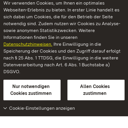
Wir verwenden Cookies, um Ihnen ein optimales
Webseiten-Erlebnis zu bieten. In erster Linie handelt es
Kommen. Staunen. Genießen.
sich dabei um Cookies, die für den Betrieb der Seite
notwendig sind. Zudem nutzen wir Cookies zu Analyse-
sowie anonymen Statistikzwecken. Weitere
Informationen finden Sie in unseren
Datenschutzhinweisen.
Ihre Einwilligung in die
Staatliche Schlösser und Gärten Baden‑Württemberg
Speicherung der Cookies und den Zugriff darauf erfolgt
nach § 25 Abs. 1 TTDSG, die Einwilligung in die weitere
Staatliche Schlösser und Gärten Baden-Württemberg
Datenverarbeitung nach Art. 6 Abs. 1 Buchstabe a)
DSGVO.
Kontakt
FAQ
Impressum
Datenschutz
Gebärdensprache
Leichte Sprache
Erklärung zur Barrierefreiheit
Nur notwendigen
Allen Cookies
BITV-konform (geprüfte Seiten)
Cookies zustimmen
zustimmen
Cookie-Einstellungen anzeigen
Weiteres
Portal
Monumente