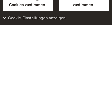
BITV-konform (geprüfte Seiten)
Cookies zustimmen
zustimmen
Cookie-Einstellungen anzeigen
Weiteres
Portal
Monumente
Besuchen Sie uns auf
Facebook
Besuchen Sie uns auf
Instagram
Besuchen Sie uns auf
Youtube
Lernen Sie unsere Apps
kennen
Google Play Store
App Store für iPhone