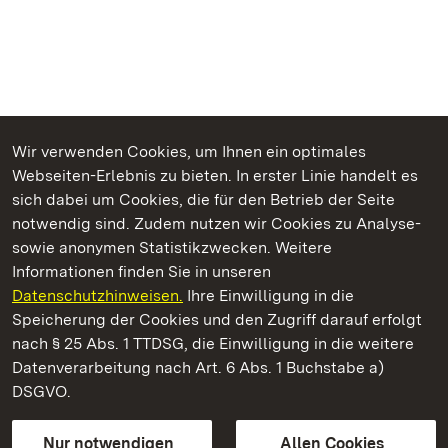
Wir verwenden Cookies, um Ihnen ein optimales
Webseiten-Erlebnis zu bieten. In erster Linie handelt es
Kommen. Staunen. Genießen.
sich dabei um Cookies, die für den Betrieb der Seite
notwendig sind. Zudem nutzen wir Cookies zu Analyse-
sowie anonymen Statistikzwecken. Weitere
Informationen finden Sie in unseren
Datenschutzhinweisen.
Ihre Einwilligung in die
Staatliche Schlösser und Gärten Baden‑Württemberg
Speicherung der Cookies und den Zugriff darauf erfolgt
nach § 25 Abs. 1 TTDSG, die Einwilligung in die weitere
Staatliche Schlösser und Gärten Baden-Württemberg
Datenverarbeitung nach Art. 6 Abs. 1 Buchstabe a)
DSGVO.
Kontakt
FAQ
Impressum
Datenschutz
Gebärdensprache
Leichte Sprache
Erklärung zur Barrierefreiheit
Nur notwendigen
Allen Cookies