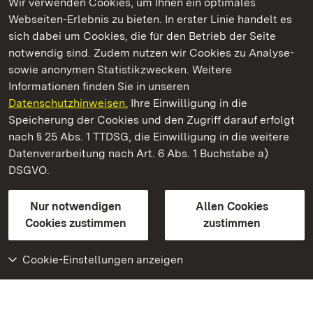
Wir verwenden Cookies, um Ihnen ein optimales
Webseiten-Erlebnis zu bieten. In erster Linie handelt es
Kommen. Staunen. Genießen.
sich dabei um Cookies, die für den Betrieb der Seite
notwendig sind. Zudem nutzen wir Cookies zu Analyse-
sowie anonymen Statistikzwecken. Weitere
Informationen finden Sie in unseren
Datenschutzhinweisen.
Ihre Einwilligung in die
Staatliche Schlösser und Gärten Baden‑Württemberg
Speicherung der Cookies und den Zugriff darauf erfolgt
nach § 25 Abs. 1 TTDSG, die Einwilligung in die weitere
Staatliche Schlösser und Gärten Baden-Württemberg
Datenverarbeitung nach Art. 6 Abs. 1 Buchstabe a)
DSGVO.
Kontakt
FAQ
Impressum
Datenschutz
Gebärdensprache
Leichte Sprache
Erklärung zur Barrierefreiheit
Nur notwendigen
Allen Cookies
BITV-konform (geprüfte Seiten)
Cookies zustimmen
zustimmen
Cookie-Einstellungen anzeigen
Weiteres
Portal
Monumente
Besuchen Sie uns auf