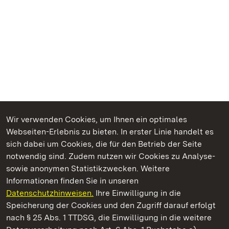
Wir verwenden Cookies, um Ihnen ein optimales
Webseiten-Erlebnis zu bieten. In erster Linie handelt es
Kommen. Staunen. Genießen.
sich dabei um Cookies, die für den Betrieb der Seite
notwendig sind. Zudem nutzen wir Cookies zu Analyse-
sowie anonymen Statistikzwecken. Weitere
Informationen finden Sie in unseren
Datenschutzhinweisen.
Ihre Einwilligung in die
Staatliche Schlösser und Gärten Baden‑Württemberg
Speicherung der Cookies und den Zugriff darauf erfolgt
nach § 25 Abs. 1 TTDSG, die Einwilligung in die weitere
Staatliche Schlösser und Gärten Baden-Württemberg