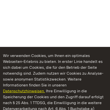
Wir verwenden Cookies, um Ihnen ein optimales
Webseiten-Erlebnis zu bieten. In erster Linie handelt es
Kommen. Staunen. Genießen.
sich dabei um Cookies, die für den Betrieb der Seite
notwendig sind. Zudem nutzen wir Cookies zu Analyse-
sowie anonymen Statistikzwecken. Weitere
Informationen finden Sie in unseren
Datenschutzhinweisen.
Ihre Einwilligung in die
Staatliche Schlösser und Gärten Baden‑Württemberg
Speicherung der Cookies und den Zugriff darauf erfolgt
nach § 25 Abs. 1 TTDSG, die Einwilligung in die weitere
Staatliche Schlösser und Gärten Baden-Württemberg
Datenverarbeitung nach Art. 6 Abs. 1 Buchstabe a)