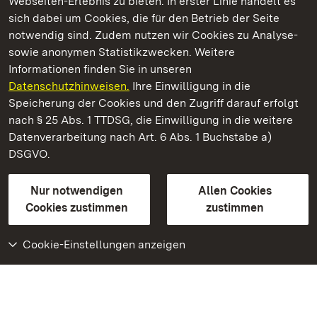
Webseiten-Erlebnis zu bieten. In erster Linie handelt es
Kommen. Staunen. Genießen.
sich dabei um Cookies, die für den Betrieb der Seite
notwendig sind. Zudem nutzen wir Cookies zu Analyse-
sowie anonymen Statistikzwecken. Weitere
Informationen finden Sie in unseren
Datenschutzhinweisen.
Ihre Einwilligung in die
Staatliche Schlösser und Gärten Baden‑Württemberg
Speicherung der Cookies und den Zugriff darauf erfolgt
nach § 25 Abs. 1 TTDSG, die Einwilligung in die weitere
Staatliche Schlösser und Gärten Baden-Württemberg
Datenverarbeitung nach Art. 6 Abs. 1 Buchstabe a)
DSGVO.
Kontakt
FAQ
Impressum
Datenschutz
Gebärdensprache
Leichte Sprache
Erklärung zur Barrierefreiheit
Nur notwendigen
Allen Cookies
BITV-konform (geprüfte Seiten)
Cookies zustimmen
zustimmen
Cookie-Einstellungen anzeigen
Weiteres
Portal
Monumente
Besuchen Sie uns auf
Facebook