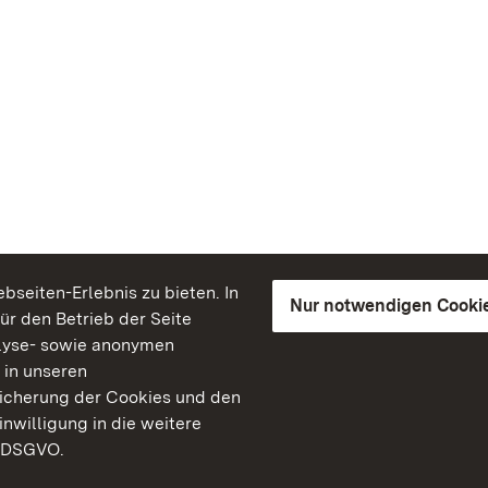
seiten-Erlebnis zu bieten. In
Nur notwendigen Cooki
für den Betrieb der Seite
lyse- sowie anonymen
 in unseren
peicherung der Cookies und den
inwilligung in die weitere
) DSGVO.
Staatliche Schlösser un