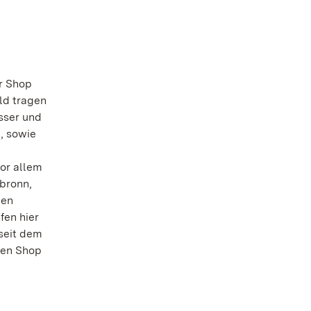
r Shop
ld tragen
sser und
, sowie
or allem
lbronn,
hen
fen hier
 seit dem
den Shop