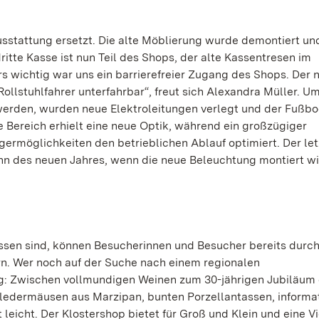
sstattung ersetzt. Die alte Möblierung wurde demontiert un
itte Kasse ist nun Teil des Shops, der alte Kassentresen im
 wichtig war uns ein barrierefreier Zugang des Shops. Der 
ollstuhlfahrer unterfahrbar“, freut sich Alexandra Müller. U
erden, wurden neue Elektroleitungen verlegt und der Fußb
 Bereich erhielt eine neue Optik, während ein großzügiger
germöglichkeiten den betrieblichen Ablauf optimiert. Der let
ginn des neuen Jahres, wenn die neue Beleuchtung montiert wi
en sind, können Besucherinnen und Besucher bereits durch
rn. Wer noch auf der Suche nach einem regionalen
dig: Zwischen vollmundigen Weinen zum 30-jährigen Jubiläum
edermäusen aus Marzipan, bunten Porzellantassen, informa
leicht. Der Klostershop bietet für Groß und Klein und eine Vi