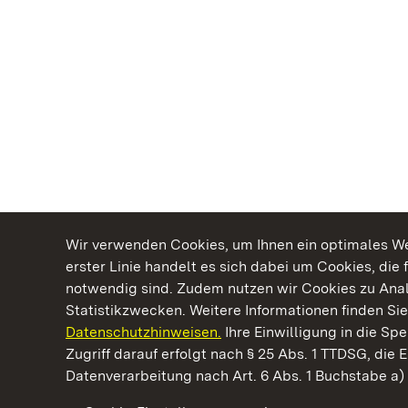
Wir verwenden Cookies, um Ihnen ein optimales Web
erster Linie handelt es sich dabei um Cookies, die 
notwendig sind. Zudem nutzen wir Cookies zu Ana
Statistikzwecken. Weitere Informationen finden Sie
Datenschutzhinweisen.
Ihre Einwilligung in die S
Kommen. Staunen. Genießen.
Zugriff darauf erfolgt nach § 25 Abs. 1 TTDSG, die E
Datenverarbeitung nach Art. 6 Abs. 1 Buchstabe a