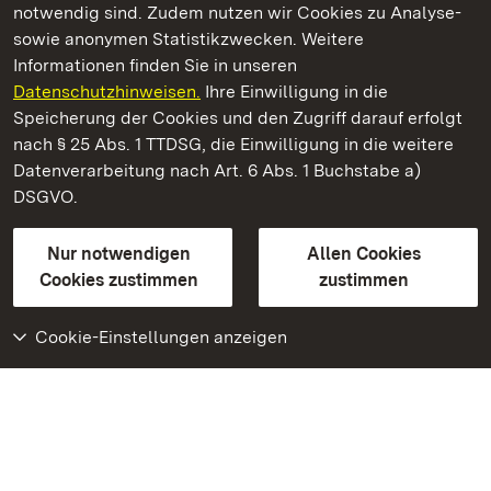
notwendig sind. Zudem nutzen wir Cookies zu Analyse-
sowie anonymen Statistikzwecken. Weitere
Informationen finden Sie in unseren
Datenschutzhinweisen.
Ihre Einwilligung in die
Staatliche Schlösser und Gärten Baden‑Württemberg
Speicherung der Cookies und den Zugriff darauf erfolgt
nach § 25 Abs. 1 TTDSG, die Einwilligung in die weitere
Staatliche Schlösser und Gärten Baden-Württemberg
Datenverarbeitung nach Art. 6 Abs. 1 Buchstabe a)
DSGVO.
Kontakt
FAQ
Impressum
Datenschutz
Gebärdensprache
Leichte Sprache
Erklärung zur Barrierefreiheit
Nur notwendigen
Allen Cookies
BITV-konform (geprüfte Seiten)
Cookies zustimmen
zustimmen
Cookie-Einstellungen anzeigen
Weiteres
Portal
Monumente
Besuchen Sie uns auf
Facebook
Besuchen Sie uns auf
Instagram