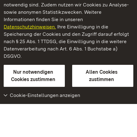
notwendig sind. Zudem nutzen wir Cookies zu Analyse-
sowie anonymen Statistikzwecken. Weitere
Informationen finden Sie in unseren
Datenschutzhinweisen.
Ihre Einwilligung in die
Staatliche Schlösser und Gärten Baden‑Württemberg
Speicherung der Cookies und den Zugriff darauf erfolgt
nach § 25 Abs. 1 TTDSG, die Einwilligung in die weitere
Staatliche Schlösser und Gärten Baden-Württemberg
Datenverarbeitung nach Art. 6 Abs. 1 Buchstabe a)
DSGVO.
Kontakt
FAQ
Impressum
Datenschutz
Gebärdensprache
Leichte Sprache
Erklärung zur Barrierefreiheit
Nur notwendigen
Allen Cookies
BITV-konform (geprüfte Seiten)
Cookies zustimmen
zustimmen
Cookie-Einstellungen anzeigen
Weiteres
Portal
Monumente
Besuchen Sie uns auf
Facebook
Besuchen Sie uns auf
Instagram