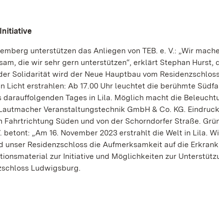
nitiative
emberg unterstützen das Anliegen von TEB. e. V.: „Wir mach
sam, die wir sehr gern unterstützen“, erklärt Stephan Hurst, d
der Solidarität wird der Neue Hauptbau vom Residenzschlos
Licht erstrahlen: Ab 17.00 Uhr leuchtet die berühmte Südf
 darauffolgenden Tages in Lila. Möglich macht die Beleucht
Lautmacher Veranstaltungstechnik GmbH & Co. KG. Eindruck
in Fahrtrichtung Süden und von der Schorndorfer Straße. Grü
 betont: „Am 16. November 2023 erstrahlt die Welt in Lila. Wi
d unser Residenzschloss die Aufmerksamkeit auf die Erkran
ionsmaterial zur Initiative und Möglichkeiten zur Unterstüt
nzschloss Ludwigsburg.