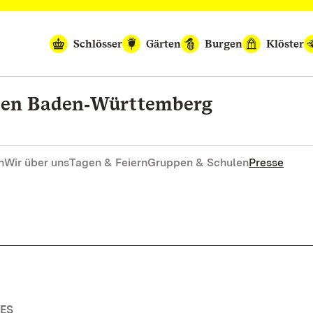
Schlösser
Gärten
Burgen
Klöster
rten Baden‑Württemberg
n
Wir über uns
Tagen & Feiern
Gruppen & Schulen
Presse
ES