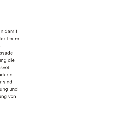
en damit
er Leiter
s
assade
ung die
svoll
nderin
r sind
kung und
zung von