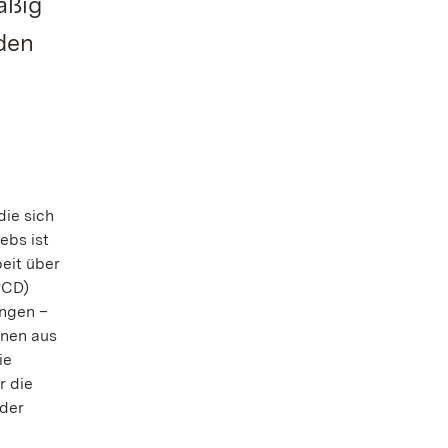
äßig
den
die sich
ebs ist
eit über
PCD)
angen –
onen aus
ie
r die
 der