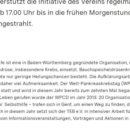
stützt die Initiative des Vereins regelm
b 17.00 Uhr bis in die frühen Morgenstun
ngestrahlt.
fe ist eine in Baden-Württemberg gegründete Organisation, 
rüse, insbesondere Krebs, einsetzt. Bauchspeicheldrüsenkr
eute nur geringe Heilungschancen besteht. Die Aufklärungsarb
n daher viel Aufmerksamkeit. Der Welt-Pankreaskrebstag (W
 statt und wird in diesem Jahr bereits zum zehnten Mal beg
ns Leben gerufen wurde der WPCD im Jahr 2013. 20 Organisati
 Selbsthilfe – trafen sich in Genf, um einen Weg zu finden, d
 in diesem Jahr setzt sich der TEB e.V. in intensiver Arbeit fü
 von Informationsveranstaltungen, Vorträgen und Aktionen in