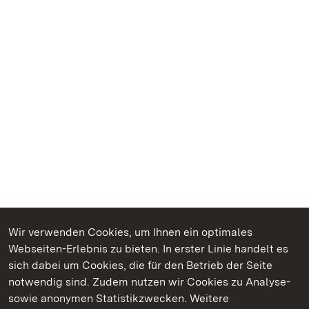
Wir verwenden Cookies, um Ihnen ein optimales
Webseiten-Erlebnis zu bieten. In erster Linie handelt es
Kommen. Staunen. Genießen.
sich dabei um Cookies, die für den Betrieb der Seite
notwendig sind. Zudem nutzen wir Cookies zu Analyse-
sowie anonymen Statistikzwecken. Weitere