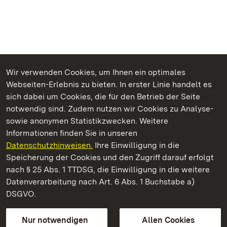
Wir verwenden Cookies, um Ihnen ein optimales
Webseiten-Erlebnis zu bieten. In erster Linie handelt es
Kommen. Staunen. Genießen.
sich dabei um Cookies, die für den Betrieb der Seite
notwendig sind. Zudem nutzen wir Cookies zu Analyse-
sowie anonymen Statistikzwecken. Weitere
Informationen finden Sie in unseren
Datenschutzhinweisen.
Ihre Einwilligung in die
Staatliche Schlösser und Gärten Baden‑Württemberg
Speicherung der Cookies und den Zugriff darauf erfolgt
nach § 25 Abs. 1 TTDSG, die Einwilligung in die weitere
Staatliche Schlösser und Gärten Baden-Württemberg
Datenverarbeitung nach Art. 6 Abs. 1 Buchstabe a)
DSGVO.
Kontakt
FAQ
Impressum
Datenschutz
Gebärdensprache
Leichte Sprache
Erklärung zur Barrierefreiheit
Nur notwendigen
Allen Cookies