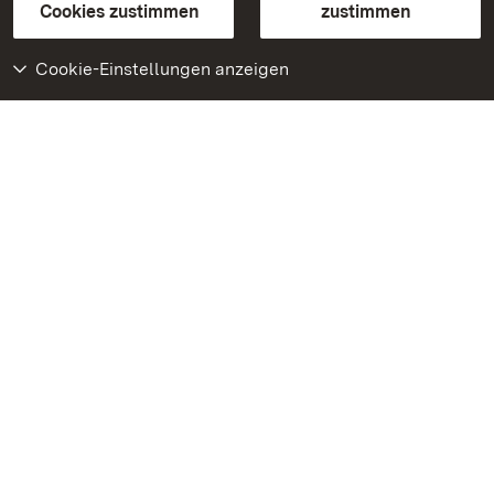
BITV-konform (geprüfte Seiten)
Cookies zustimmen
zustimmen
Cookie-Einstellungen anzeigen
Weiteres
Portal
Monumente
Besuchen Sie uns auf
Facebook
Besuchen Sie uns auf
Instagram
Besuchen Sie uns auf
Youtube
Lernen Sie unsere Apps
kennen
Google Play Store
App Store für iPhone