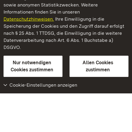
sowie anonymen Statistikzwecken. Weitere
Informationen finden Sie in unseren
Datenschutzhinweisen.
Ihre Einwilligung in die
Staatliche Schlösser und Gärten Baden‑Württemberg
Speicherung der Cookies und den Zugriff darauf erfolgt
nach § 25 Abs. 1 TTDSG, die Einwilligung in die weitere
Staatliche Schlösser und Gärten Baden-Württemberg
Datenverarbeitung nach Art. 6 Abs. 1 Buchstabe a)
DSGVO.
Kontakt
FAQ
Impressum
Datenschutz
Gebärdensprache
Leichte Sprache
Erklärung zur Barrierefreiheit
Nur notwendigen
Allen Cookies
BITV-konform (geprüfte Seiten)
Cookies zustimmen
zustimmen
Cookie-Einstellungen anzeigen
Weiteres
Portal
Monumente
Besuchen Sie uns auf
Facebook
Besuchen Sie uns auf
Instagram
Besuchen Sie uns auf