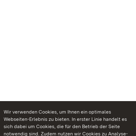
Wir verwenden Cookies, um Ihnen ein optimales
Webseiten-Erlebnis zu bieten. In erster Linie handelt es
Kommen. Staunen. Genießen.
sich dabei um Cookies, die für den Betrieb der Seite
notwendig sind. Zudem nutzen wir Cookies zu Analyse-